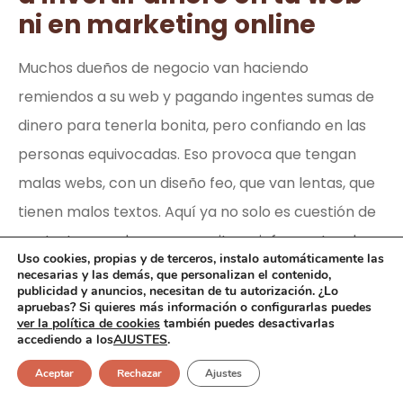
ni en marketing online
Muchos dueños de negocio van haciendo
remiendos a su web y pagando ingentes sumas de
dinero para tenerla bonita, pero confiando en las
personas equivocadas. Eso provoca que tengan
malas webs, con un diseño feo, que van lentas, que
tienen malos textos. Aquí ya no solo es cuestión de
contratar a un buen copywriter e informarte a la
Uso cookies, propias y de terceros, instalo automáticamente las
hora de hacer tu compra, sino de confiar también
necesarias y las demás, que personalizan el contenido,
publicidad y anuncios, necesitan de tu autorización. ¿Lo
en un buen diseñador web y no dejar que te la cuele
apruebas? Si quieres más información o configurarlas puedes
ver la política de cookies
también puedes desactivarlas
cualquiera.
accediendo a los
AJUSTES
.
#11 Aumentarás tu tasa de
Aceptar
Rechazar
Ajustes
conversión