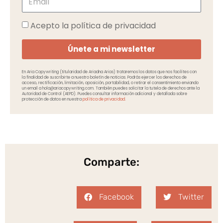
Acepto la política de privacidad
Únete a mi newsletter
En Aria Copywriting (titularidad de Ariadna Arias) trataremos los datos que nos facilites con
la finalidad de suscribirte a nuestro boletín de noticias. Podrás ejercer los derechos de
acceso, rectificación, limitación, oposición, portabilidad, o retirar el consentimiento enviando
un email a hola@ariacopywriting.com. También puedes solicitar la tutela de derechos ante la
Autoridad de Control (AEPD). Puedes consultar información adicional y detallada sobre
protección de datos en nuestra
política de privacidad.
Comparte:
Facebook
Twitter