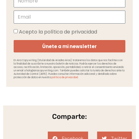
Acepto la política de privacidad
Únete a mi newsletter
En Aria Copywriting (titularidad de Ariadna Arias) trataremos los datos que nos facilites con
la finalidad de suscribirte a nuestro boletín de noticias. Podrás ejercer los derechos de
acceso, rectificación, limitación, oposición, portabilidad, o retirar el consentimiento enviando
un email a hola@ariacopywriting.com. También puedes solicitar la tutela de derechos ante la
Autoridad de Control (AEPD). Puedes consultar información adicional y detallada sobre
protección de datos en nuestra
política de privacidad.
Comparte:
Facebook
Twitter