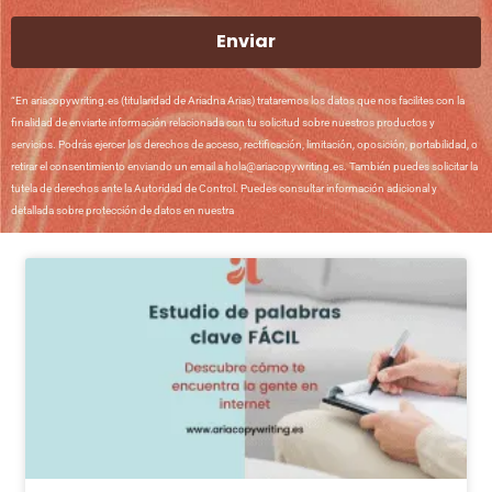
Enviar
“En ariacopywriting.es (titularidad de Ariadna Arias) trataremos los datos que nos facilites con la
finalidad de enviarte información relacionada con tu solicitud sobre nuestros productos y
servicios. Podrás ejercer los derechos de acceso, rectificación, limitación, oposición, portabilidad, o
retirar el consentimiento enviando un email a hola@ariacopywriting.es. También puedes solicitar la
tutela de derechos ante la Autoridad de Control. Puedes consultar información adicional y
detallada sobre protección de datos en nuestra
Política de Privacidad