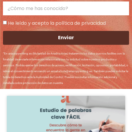
He leído y acepto la política de privacidad
Enviar
“En ariacopywriting.es (titularidad de Ariadna Arias) trataremos los datos que nos facilites con la
finalidad de enviarte información relacionada con tu solicitud sobre nuestros productos y
servicios. Podrás ejercer los derechos de acceso, rectificación, limitación, oposición, portabilidad, o
retirar el consentimiento enviando un email a hola@ariacopywriting.es. También puedes solicitar la
tutela de derechos ante la Autoridad de Control. Puedes consultar información adicional y
detallada sobre protección de datos en nuestra
Política de Privacidad