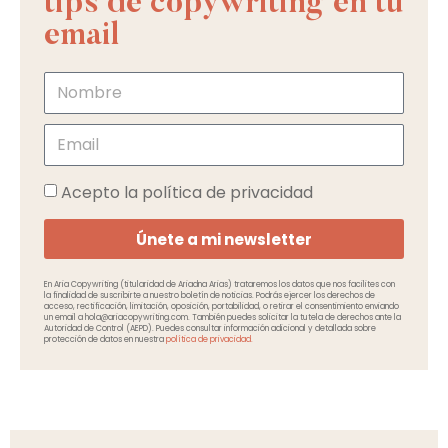
tips de copywriting en tu
email
Acepto la política de privacidad
Únete a mi newsletter
En Aria Copywriting (titularidad de Ariadna Arias) trataremos los datos que nos facilites con
la finalidad de suscribirte a nuestro boletín de noticias. Podrás ejercer los derechos de
acceso, rectificación, limitación, oposición, portabilidad, o retirar el consentimiento enviando
un email a hola@ariacopywriting.com. También puedes solicitar la tutela de derechos ante la
Autoridad de Control (AEPD). Puedes consultar información adicional y detallada sobre
protección de datos en nuestra
política de privacidad.