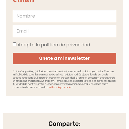
Acepto la política de privacidad
Únete a mi newsletter
En Aria Copywriting (titularidad de Ariadna Arias) trataremos los datos que nos facilites con
la finalidad de suscribirte a nuestro boletín de noticias. Podrás ejercer los derechos de
acceso, rectificación, limitación, oposición, portabilidad, o retirar el consentimiento enviando
un email a hola@ariacopywriting.com. También puedes solicitar la tutela de derechos ante la
Autoridad de Control (AEPD). Puedes consultar información adicional y detallada sobre
protección de datos en nuestra
política de privacidad.
Comparte: