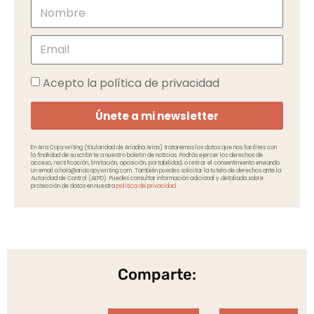
Acepto la política de privacidad
Únete a mi newsletter
En Aria Copywriting (titularidad de Ariadna Arias) trataremos los datos que nos facilites con
la finalidad de suscribirte a nuestro boletín de noticias. Podrás ejercer los derechos de
acceso, rectificación, limitación, oposición, portabilidad, o retirar el consentimiento enviando
un email a hola@ariacopywriting.com. También puedes solicitar la tutela de derechos ante la
Autoridad de Control (AEPD). Puedes consultar información adicional y detallada sobre
protección de datos en nuestra
política de privacidad.
Comparte: