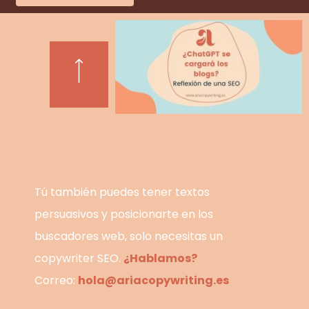
Tú también puedes tener textos
persuasivos y posicionarte en los
buscadores web, solo necesitas un
copywriter SEO.
¿Hablamos?
Correo:
hola@ariacopywriting.es