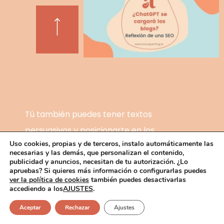
Tú también puedes tener textos
persuasivos y posicionarte en los
Uso cookies, propias y de terceros, instalo automáticamente las
buscadores web, solo necesitas un
necesarias y las demás, que personalizan el contenido,
copywriter SEO.
¿Hablamos?
publicidad y anuncios, necesitan de tu autorización. ¿Lo
apruebas? Si quieres más información o configurarlas puedes
Correo:
hola@ariacopywriting.es
ver la política de cookies
también puedes desactivarlas
accediendo a los
AJUSTES
.
Aceptar
Rechazar
Ajustes