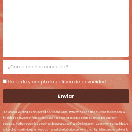
He leído y acepto la política de privacidad
Enviar
“En ariacopywriting.es (titularidad de Ariadna Arias) trataremos los datos que nos facilites con la
finalidad de enviarte información relacionada con tu solicitud sobre nuestros productos y
servicios. Podrás ejercer los derechos de acceso, rectificación, limitación, oposición, portabilidad, o
retirar el consentimiento enviando un email a hola@ariacopywriting.es. También puedes solicitar la