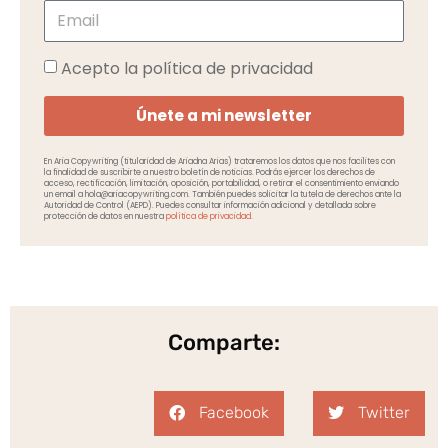
Acepto la política de privacidad
Únete a mi newsletter
En Aria Copywriting (titularidad de Ariadna Arias) trataremos los datos que nos facilites con
la finalidad de suscribirte a nuestro boletín de noticias. Podrás ejercer los derechos de
acceso, rectificación, limitación, oposición, portabilidad, o retirar el consentimiento enviando
un email a hola@ariacopywriting.com. También puedes solicitar la tutela de derechos ante la
Autoridad de Control (AEPD). Puedes consultar información adicional y detallada sobre
protección de datos en nuestra
política de privacidad.
Comparte:
Facebook
Twitter